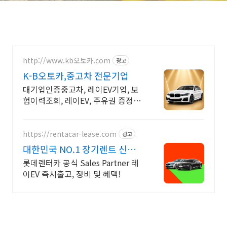
http://www.kb오토카.com
광고
K-B오토카,중고차 전문기업
대기업인증중고차, 레이EV기업, 보
험이력조회, 레이EV, 주유권 증정이
벤트 인증중고차 7만대이상! 찾아가
는 홈서비스! 낮은 할부이자율, 24시
간실매물전산연동
https://rentacar-lease.com
광고
대한민국 NO.1 장기렌트 신차
를 구매하는 완벽한 방법
롯데렌터카 공식 Sales Partner 레
이EV 즉시출고, 정비 및 혜택!