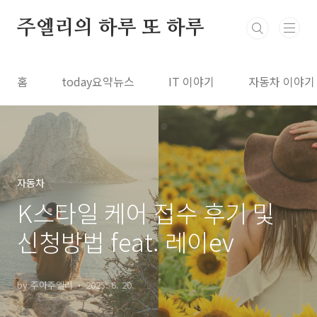
본문 바로가기
주엘리의 하루 또 하루
홈
today요약뉴스
IT 이야기
자동차 이야기
자동차
K스타일 케어 접수 후기 및
신청방법 feat. 레이ev
by 주아주엘리
2025. 6. 20.