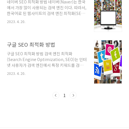
높은 콘텐츠 작성 검색엔진은 유용하고 품질 높
네이버 SEO 최적화 방법 네이버(Naver)는 한국
은 콘텐츠를 선호한다. 따라서 콘텐츠는 방문자
에서 가장 많이 사용되는 검색 엔진 이다. 따라서,
에게 유용하고 정보가 풍부하게 작성되어야 한
한국어로 된 웹사이트의 검색 엔진 최적화(SEO)
다. 또한, 콘텐츠의 길이도 중요한 요소이다. 검색
는 네이버에서 노출되기 위해서는 매우 중요하
2023. 4. 20.
엔진은 긴 콘텐츠를 선호하므로, 길고 유용한 콘
다. 네이버 검색 엔진은 다른 검색 엔진과는 다른
텐츠를 작성하는 것이 좋다. 링크 구조 최적화 내
알고리즘을 사용하며, 키워드, 내부 링크 구조, 메
부..
타 태그, 사이트맵 제출 및 모바일 최적화 등 다양
한 요소를 고려하여 검색 결과를 결정한다. 따라
구글 SEO 최적화 방법
서, 네이버에서 검색 노출을 높이기 위해서는 이
러한 요소들을 최적화해야 한다. 1. 키워드 연구
구글 SEO 최적화 방법 검색 엔진 최적화
키워드 연구는 SEO의 핵심 중 하나이다. 네이버
(Search Engine Optimization, SEO)는 인터
에서 검색되는 키워드를 파악하고, 해당 키워드
넷 사용자가 검색 엔진에서 특정 키워드를 검색
를 포함한 콘텐츠를 작성해야 한다. 이때, 네이버
했을 때 자신의 웹사이트가 상위에 노출될 수 있
2023. 4. 20.
키워드 플래너와 같은 도구를 사용하면 도움이
도록 하는 작업이다. 이를 통해 더 많은 유입을 유
된다. 또한, 네이버의 자동완성 기능..
도하고 브랜드 인지도를 높일 수 있다. SEO를 통
해 웹사이트를 노출시키면 사용자들은 더 쉽게
원하는 정보를 찾을 수 있다. 검색 결과 페이지에
1
서 상위에 노출되는 웹사이트일수록 사용자들은
해당 웹사이트를 더 자주 방문하게 된다. 또한, 웹
사이트 방문자들은 검색 결과 페이지에서 상위에
노출되는 웹사이트를 더 믿고 신뢰하게 된다. 아
래는 구글 SEO 최적화를 위한 몇 가지 방법이다.
1. 키워드 연구 검색 엔진은 키워드를 통해 웹사