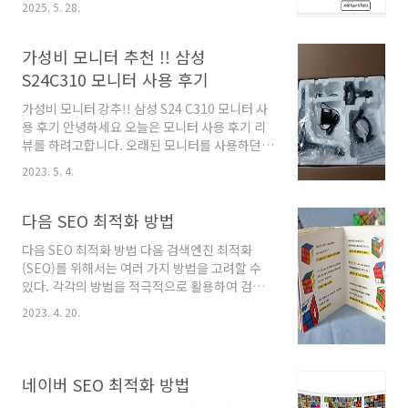
2025. 5. 28.
띄는 것은 알리 익스프레스의 레노버 노트북 판
매가 479,200 원인데 최대 할인가는333,824원
입니다. 판매자 할인, 카드할인, 프로모션 코드다
가성비 모니터 추천 !! 삼성
적용해야 하는데아쉽게도 프로모션 코드 시작 날
S24C310 모니터 사용 후기
짜에서다음날 적용하려고 했더니최대 적용인
33,000은 쿠폰 소진됐고6,000 정도 할인 쿠폰만
가성비 모니터 강추!! 삼성 S24 C310 모니터 사
적용됐습니다.(내일로 미루는 귀차니즘이 몇 만
용 후기 안녕하세요 오늘은 모니터 사용 후기 리
원 손해 봤습니다. )그래도 이미 사고 싶은 마음이
뷰를 하려고합니다. 오래된 모니터를 사용하던
생긴주엘리의 마음을 멈출 수 없었습니다. 바로
쥬엘리는 컴퓨터를 할 때마다 눈이 침침하고 불
2023. 5. 4.
구매!! 해당 레노버 노트북은 국내 발송입니다.국
편했습니다. "내 눈이 피곤한가" 하고 생각했지
낼 레노버에서 발송해 줍니다. 이 삼일정..
만 사실은 모니터가 구형에다가 RGB 연결이라
해상도가 떨어졌기 때문이었습니다. 이대로는 안
다음 SEO 최적화 방법
되겠다 하여 과감히 모니터를 충동 구매하였습니
다음 SEO 최적화 방법 다음 검색엔진 최적화
다. 사실은 그때가 네이버페이 이벤트 날이었습
(SEO)를 위해서는 여러 가지 방법을 고려할 수
니다. 네이버 페이에 대해서도 한번 리뷰를 해보
있다. 각각의 방법을 적극적으로 활용하여 검색
고 싶은데요 다음기회에 리뷰를 하도록 하겠습니
엔진에서 좀 더 높은 순위로 노출될 수 있도록 노
다. 어쨌든 네이버페이 카드 캐시백할인 행사를
2023. 4. 20.
력해보자. 적절한 키워드 사용 검색어 연구를 통
통해서 모니터 2대 305,000원 구매 60,000원
해 적합한 키워드를 찾아낸다. 그리고 해당 키워
정도 혜택을 받은 거 같습니다. 배송이 엄청 빨랐
드를 콘텐츠의 제목, 내용, URL 등에 적절하게
습니다. 전남 여수인데도 다음날 받았습니다. 오
사용한다. 이를 통해 검색 엔진이 해당 콘텐츠를
랜만에..
네이버 SEO 최적화 방법
더 잘 인식하고 노출할 수 있도록 도와준다. 품질