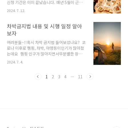
들 방에도 곰팡이가 생겼고주엘리는 기존 곰팡이
신청 기간은 이미 끝났습니다. 매년 5월이 근로
벽지를 뜯어내고벽지 DIY를 하기로 결심을 했습
장려금, 자녀장려금신청 기간입니다. 올해도 역
2024. 7. 12.
니다. 그중 알리를 종종 하는 주엘리 눈에예쁜
시 5월 1일부터5월 31일까지 접수기간이었고6
DIY 벽지들이 눈에 띄었습니다. 이미지상으로 예
월 1일부터는 기한외 접수기간입니다. 잠시 올해
뻐 보이지 않나요?? ..
근로장려금에대해 알아보겠습니다. 2024 근로
차박금지법 내용 및 시행 일정 알아
장려금 신청자격2023년 근로, 사업, 종교인 소득
보자
자가 아래의 조건을 충족해야함홀벌이 : 3200만
원 미만맞벌이 : 3,800만 원 미만단독가구 :
여러분들~!!혹시 차박 금지법 들어보셨나요? 코
2,200만 원 미만재산조건 : 가구원 전체 합산 2억
로나 이후로 캠핑, 차박, 야영등이인기가 많아졌
4천만 원 미만 (부채 미포함)예외사항 : 재산이 1
는데요 캠핑 인구가 많아지면서무분별한 장기
억 7천 이상 2억 4천 미만일 경우 50% 지급 다음
주차 및 쓰레기 투기 등지역 주민들에게 피해를
2024. 7. 4.
은자녀 장려금 알아볼게요다른 조건은 근로장려
주는 일들이많아졌고 그로인해사회문제로 대두
금과 동일하고소득 조건만 다..
되면서결국 국토부에서공영 주차장법을 개정하
게되었습니다. 올해 가을 부터는 공영주차장에서
1
2
3
4
···
11
차박이 금지 됩니다. 차박금지법 내용법안 : 주차
장법 (제6의3)시행일시 : 2024년 9월 10일장소 :
전국 공영 주차장내용 : 1차 위반 30만원 과태료
내용 : 2차 위반 40만원 과태료내용 : 3차 이상 위
반 50만원 과태료 이제막 시행되는 법안으로써
시행 초 많은 혼란이 있을것 같습니다. 주엘리가
나름 확인해본결과간단하게 정리하자면 공영주
차장에서는 차박이 금지되는데여기에는 루프탑