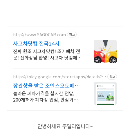
http://www.SAGOCAR.com
광고
사고차닷컴 전국24시
진짜 원조 사고차닷컴! 조기폐차 전
문! 전화상담 환영! 사고차 닷컴에서
원스톱으로 해결하세요!
https://play.google.com/store/apps/details?id
광고
=kr.co.emeye.joinsauto
장관상을 받은 조인스오토폐차
부품차량찾기 서비스
놀라운 폐차가격을 실시간 전달,
200개허가 폐차장 입점, 안심거래가
가능합니다.
안녕하세요 주엘리입니다~