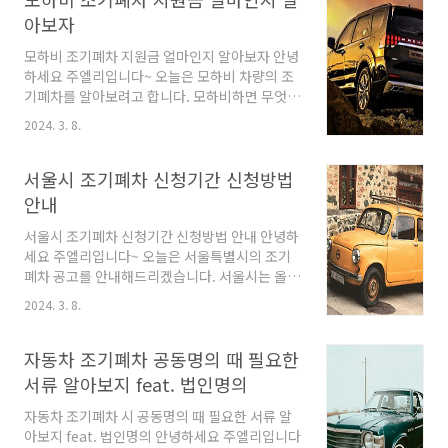
살아생전 처음으로 방전때문에 출동서비스를 한
아보자
시즌에 3번이나 부르는 경험을 하게되었습니다.
배터리 교체 DIY 2023년 작년 여름 ... 이번 겨울
모하비 조기폐차 지원금 얼마인지 알아보자 안녕
은 작년과 같이 밤마다 주차장 가서 시동키는 고
하세요 주엘리입니다~ 오늘은 모하비 차량의 조
생을 하지말자고 다짐을 했습니다. 그래서 인터
기폐차를 알아보려고 합니다. 모하비하면 무엇보
넷 최저가로 배터리 교체를 하였습니다. 기록을
다 튼튼한 외모에 안정성이 뛰어난 차량이라고
2024. 3. 8.
보니 네이버 가격비교를 통해 옥션에서 69,900
볼 수 있습니다. 출력도 좋아서 힘도 세서 아빠들
원에 구매했군요 기존에 사용하던 배터리..
에게도 인기가 많은 차량입니다. 올해 정부의 조
기폐차 지침이 4등급 순정 DFP 차량도 조기폐차
서울시 조기폐차 신청기간 신청방법
가 가능함에 따라 배출가스 등급 확인하시서 조
안내
건이 된다면 조기폐차 지원금 혜택을 받으시길
바랍니다. 배출가스등급은 환경부 mecar 사이
서울시 조기폐차 신청기간 신청방법 안내 안녕하
트에서 확인할 수 있습니다. 보조금 산정 방법 조
세요 주엘리입니다~ 오늘은 서울특별시의 조기
기폐차 보조금 70% 신차 구매 시 추가지원금
폐차 공고를 안내해드리겠습니다. 서울시는 올해
30% 폐차비 (폐차장에서 지급) 소상공인 및 저
총 6,700대의 경유차, 건설기계의 조기폐차를 지
2024. 3. 8.
소득층 특별 추가지원금 100만 원 (5인승의 경우
원한다고 합니다. 지원대상 배출가스 4,5등급의
는 보조금 50% 추가금 50%로 지급) 위의 말이
경유차 2009년 8월 31일 이전 배출허용기준을
무슨 말이..
적용받아 제작된 도로용 3종 건설기계 신청일 기
자동차 조기폐차 공동명의 때 필요한
준 대기관리권역 또는 서울특별시에 6개월 이상
서류 알아보지 feat. 법인명의
등록된 차량 정부지원을 통해 배출가스 저감장치
(DPF) 를 부착한 적이 없는 차량 관능검사 적합
자동차 조기폐차 시 공동명의 때 필요한 서류 알
판정받은 차량 총 중량 3.5톤 이상인 자동차는 신
아보지 feat. 법인명의 안녕하세요 주엘리입니다