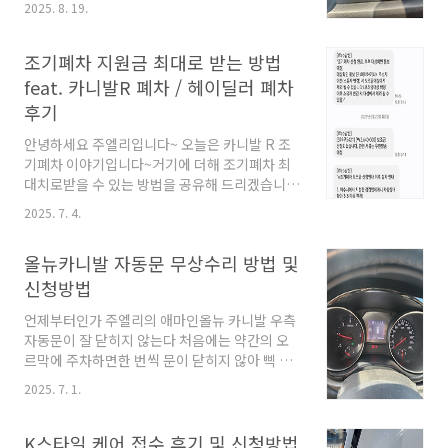
2025. 8. 19.
다 알고 봤더니 늘 통과했던 그곳은80Km의 제
한이 아닌 60Km제한 속도 구간이었다. 아차
차... 뒤늦게 눈물 흘리던 주엘리는 미뤄왔던 올뉴
조기폐차 지원금 최대로 받는 방법
카니발의 내비게이션업데이트를 실행하게 된다.
feat. 카니발R 폐차 / 헤이딜러 폐차
업데이트 방법은 쉽다. 올뉴카니발 (기아) 순정
후기
내비게이션 업그레이드 순서자동차에서 SD카드
분리 (내비게이션 우측에 삽입구가 있다)PC나 노
안녕하세요 주엘리입니다~ 오늘은 카니발 R 조
트북 SD카드 삽입 (SD카드 삽입구가 없으면 다
기폐차 이야기입니다~거기에 더해 조기폐차 최
이소 같은 곳에서 SD카드 리더기 구입)기아 업데
대치로받을 수 있는 방법을 공유해 드리겠습니
이트 사이트 접속
다. 예전에도 트라제 XG를 조기폐차해서지원금
2025. 7. 4.
(https://update.kia.com/KR/KO/home)업
을 받었던 주엘리!! 2023.04.18 - [자동차] - [추
데이트 진행자동차에 S..
억] 트라제 XG 중고 구매 및 조기폐차 후기 [추
올뉴카니발 자동문 무상수리 방법 및
억] 트라제 XG 중고 구매 및 조기폐차 후기안녕
하세요 주엘리예요~ 오늘은 문득 몇 년 전 조기폐
신청방법
차 했던 저의 애마 트라제가 생각이 나서 글을 적
언제부터인가 주엘리의 애마인올뉴 카니발 우측
어봅니다. 때는 바야흐로 2020년, 우리 가족의
자동문이 잘 닫히지 않는다 처음에는 약간의 오
애마였던 05년식 트라제 XG!! 가격 1,896만 원
르막에 주차하면한 번씩 문이 닫히지 않아 삑 삑
~ 2jooajooel.com 시간이 흘러 5식구의애마가
거리던 것이 이제는 평지에서도 항상문이 닫히지
되어주었던 카니발 R을또 조기폐차 하게 되었습
2025. 7. 1.
않는다 얼핏 올뉴카니발은 자동문 수리가무제한
니다.(조기폐차가 취미??) 이전에 조기폐차 경험
이라고 들은 기억이 있다. 근처 오토큐에 가서 확
이 있던지라이번에는 카니..
인해 본다 확인 결과 공식 리콜 조치는 끝이 났고
K스타일 케어 접수 후기 및 신청방법