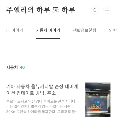
본문 바로가기
주엘리의 하루 또 하루
IT 이야기
자동차 이야기
생활정보꿀팁
의학
자동차
40
기아 자동차 올뉴카니발 순정 네비게
이션 업데이트 방법, 주소
부모님 모시고 임실 갔다 돌아오는 길늘 지나다
니는 길이었지만별생각 없는 주엘리는 시속
80Km로단속 카메라를 통과한다. 그리고 며칠
후에 날아온 고지서!! 과속 카메라 속도위반 딱지