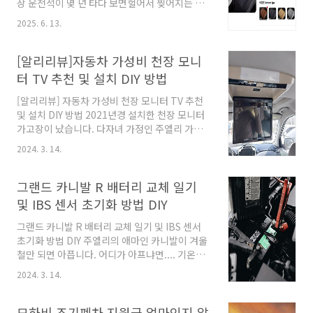
상 운전석이 몇 년 타다 보면헐어서 찢어지는 현
라 최대 보장 금액이정해져 있습니다. 제가 구매
상이 발생합니다. [3만 킬로도 안탄 제 포르테 차
2025. 6. 13.
했던 레이 EV는 25만 원까지보장입니다. 서비..
량입니다.시트가 좌측 부분이 금새 헐었고방석을
올렸지만 무엇인가 허접합니다....] 그래서 시트
교체를 고민하게 만듭니다. 그러던 와중에 주엘
[알리리뷰]자동차 가성비 천장 모니
리가 이용하는알리에서 좋은 제품이 보였습니다.
터 TV 추천 및 설치 DIY 방법
시트를 분해해서 가죽을 교체하는 방식이 아닌그
냥 시트를 덮 입히는 방식입니다. 몇 해 전 국내
[알리리뷰] 자동차 가성비 천장 모니터 TV 추천
제품으로 프라이드교체를 한 적이 있었는데그때
및 설치 DIY 방법 2021년경 설치한 천장 모니터
는 이질감으로 꽤나 실망했었죠 과연 이번에는
가고장이 났습니다. 다자녀 가정인 주엘리 가정
어떨까 하며 설렘반, 걱정반으로브라운 색상 구
은아이들을 카니발에 태울 때천장 TV가 거의 필
2024. 3. 14.
매해 봅니다. 실제 구매가는 하나당 6,525원으로
수품입니다. 그만큼 아이들은 차에서 TV 보는 것
2개 구매했습니다. 아시다시피 알리는 이래저래
을 좋아합니다. 한동안 방치하다가 큰 마음먹고
할인코드..
천장 TV를 교체하였습니다. 요새 핫한 알리익스
그랜드 카니발 R 배터리 교체 일기
프레스 검색~! 이전에 있던 모델은 10.1인치 모
및 IBS 센서 초기화 방법 DIY
델이라화면이 적은감이 있었습니다. 그래서 이번
에는 좀 더 큰 사이즈인12인치 모델을 골랐습니
그랜드 카니발 R 배터리 교체 일기 및 IBS 센서
다. 모델 세부 정보화면 크기 : 12.1인치해상도
초기화 방법 DIY 주엘리의 애마인 카니발이 겨울
1280 × 800 (1080P)작동 전압 12V - 24V지원
철만 되면 아픕니다. 어디가 아프냐면.... 기온이
파일 :FAT형식 USB, MP4/MPG/AVI/MPEG 비
영하가 되면 배터리가 방전이 되는 것입니다. 그
2024. 3. 14.
디오 형식입력신호 : USB, TF, SD, HDMI, FM,..
래서 2022년도 겨울에는 오늘 일기예보에 날씨
가 영하라고 예보되면 밤 12시마다 주차장 가서
시동을 10분 정도 켜놓곤 했습니다. 그러다보니
모하비 조기폐차 지원금 얼마인지 알