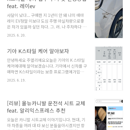
수리를 한 번도 안 받은 경우에만좌측, 우측 각각
feat. 레이ev
1회씩만 가능하단다 우리 카니발은 확인한 결과
이전에 좌측은 1회 교체 이력이 있고다행히 우측
사달이 났다... 구매한 지 1년이 안 돼 나의 애마
은 교체 이력이 없다고 한다 2016년 출시 카니발
레이 EV정말 이보다 도심 주행 마실차량으로좋
이니대략 9년 정도 쓰고 고장이 나는 것 같다. 그
은 차가 있을까 싶던 차다. 그. 러. 나 주차하다 그
리고 고장상태도 영상으로 확인 후OK 싸인이 떨
만 벽에 앞 범퍼를 긁었다 그렇다...레이 EV에는
2025. 6. 20.
어져야 무상 수리 가능하단다 직원분이 업무용
전면 센서가 없었다 ㅠㅠ 아차차....후방에는 후
태블릿으로 촬영을 해주셨다. 차량번호가 나오도
측방감지 옵션이 들어가 있는데전면부에는 없었
록 먼저 ..
다! ㅠㅠ 아흑... 그러나 그때 신차 구매 시가입했
기아 K스타일 케어 알아보자
던 K 스타일 케어가 생각났다. 2025.06.19 - [자
안녕하세요 주엘리예요오늘은 기아의 K 스타일
동차] - 기아 K스타일 케어 알아보자 기아 K스타
케어에대해 알아보겠습니다. 기아에서 신차를 구
일 케어 알아보자안녕하세요 주엘리예요오늘은
매하면 K스타일이라는 보증 프로그램에가입할
기아의 K 스타일 케어에대해 알아보겠습니다. 기
수 있습니다. 주엘리는 2024년 레이 EV를 구매
아에서 신차를 구매하면 K스타일이라는 보증 프
2025. 6. 19.
했는데신차 구입이라 K스타일 가입할 수 있었습
로그램에가입할 수 있습니다. 주엘리는 2024년
니다. 대상기아 신차 구입 후 30일 이내개인 / 개
레이 EV를 구매했는jooajooel.com 그렇지 4.5
인 사업자영업용 제외개인 가입 후 영업용 변경
만 포인트로 보..
도 제외 상단 표에 보시면 차량마다가입 포인트
[리뷰] 올뉴카니발 운전석 시트 교체
가 다릅니다. 제가 구매했던 레이 EV는4.5만 P로
feat. 알리익스프레스 추천
가입 가능합니다. 신차 구매 시 10만 포인트가지
급됩니다. 어차피 전기차 차량이라엔진오일 갈
오늘은 카니발 시트교체 이야기입니다. 현대, 기
일도 없고바로 K스타일 케어 가입했습니다. 또한
아 차종을 여러 대 타 보신 분들을아시겠지만 항
표에 보다시피 모든 금액을보장해 주는 게 아니