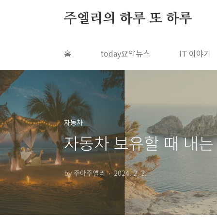
본문 바로가기
주엘리의 하루 또 하루
홈
today요약뉴스
IT 이야기
자동차
자동차 보유할 때 내는
by 주아주엘리
2024. 2. 2.