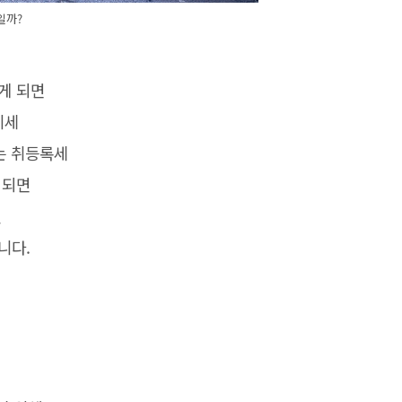
일까?
게 되면
비세
는 취등록세
 되면
인
니다.