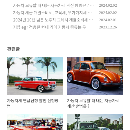
자동차 보유할 때 내는 자동차세 계산 방법은 ?
2024.02.02
자동차 세금 개별소비세, 교육세, 부가가치세 란
2024.02.02
(1)
무엇인가?
2024년 10년 넘은 노후차 교체시 개별소비세 7
2024.02.01
(1)
0% 할인
저압 egr 적용된 현대 기아 자동차 종류는 무엇이
2023.12.26
(0)
있을까??
(0)
관련글
자동차세 연납신청 할인 신청방
자동차 보유할 때 내는 자동차세
법
계산 방법은 ?