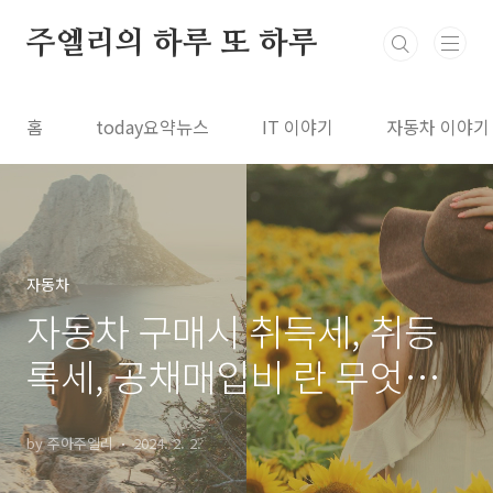
본문 바로가기
주엘리의 하루 또 하루
홈
today요약뉴스
IT 이야기
자동차 이야기
자동차
자동차 구매시 취득세, 취등
록세, 공채매입비 란 무엇인
가?
by 주아주엘리
2024. 2. 2.