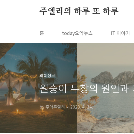
본문 바로가기
주엘리의 하루 또 하루
홈
today요약뉴스
IT 이야기
의학정보
원숭이 두창의 원인과 
by 주아주엘리
2023. 4. 14.