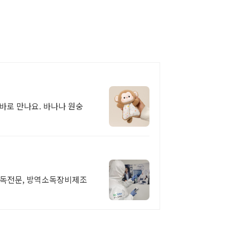
바로 만나요. 바나나 원숭
독전문, 방역소독장비제조