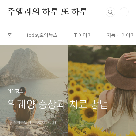
본문 바로가기
주엘리의 하루 또 하루
홈
today요약뉴스
IT 이야기
자동차 이야기
의학정보
위궤양 증상과 치료 방법
by 주아주엘리
2023. 3. 31.