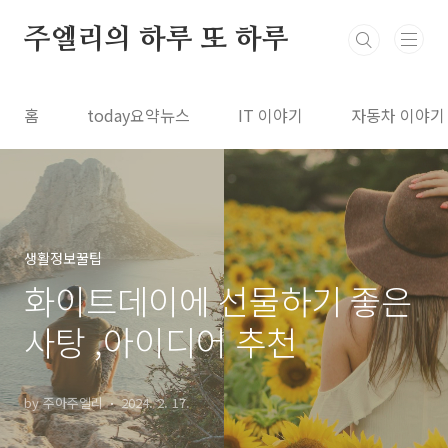
본문 바로가기
주엘리의 하루 또 하루
홈
today요약뉴스
IT 이야기
자동차 이야기
생활정보꿀팁
화이트데이에 선물하기 좋은
사탕 ,아이디어 추천
by 주아주엘리
2024. 2. 17.