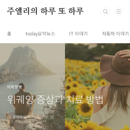
본문 바로가기
주엘리의 하루 또 하루
홈
today요약뉴스
IT 이야기
자동차 이야기
의학정보
위궤양 증상과 치료 방법
by 주아주엘리
2023. 3. 31.